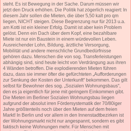
steht. Es ist Bewegung in der Sache. Darum müssen wir
jetzt den Druck erhöhen. Die Politik hat zögerlich reagiert: In
diesem Jahr sollen die Mieten, die über 5,50 kalt pro qm
liegen, NICHT steigen. Diese Begrenzung nur für 2013 u.a.
am Kotti ist ein kleiner Erfolg. Damit ist aber kein Problem
gelöst. Denn ein Dach über dem Kopf, eine bezahlbare
Miete ist nur ein Baustein in einem würdevollen Leben.
Ausreichender Lohn, Bildung, ärztliche Versorgung,
Mobilität und andere menschliche Grundbedürfnisse
gehören dazu. Menschen die von sog. Transferleistungen
abhängig sind, sind heute leicht von Verdrängung aus ihren
4 Wänden betroffen. Die explodierenden Mieten führen
dazu, dass sie immer öfter die gefürchteten „Aufforderungen
zur Senkung der Kosten der Unterkunft“ bekommen. Das gilt
selbst für Bewohner des sog. „Sozialen Wohnungsbaus“,
den es ja eigentlich für jene mit geringem Einkommen gibt.
Die Mieten im Berliner Sozialen Wohnungsbau liegen
aufgrund der absolut irren Fördersystematik der 70/80iger
Jahre größtenteils noch über den Mieten auf dem freien
Markt! In Berlin und vor allem in den Innenstadtbezirken ist
der Wohnungsmarkt nicht nur angespannt, sondern es gibt
faktisch keine Wohnungen mehr. Für Menschen mit