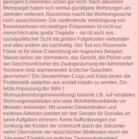
geringem Einkommen schon gar nicht. Nach aktuellem
Mietspiegel haben sich vormal günstigere Wohnungen am
stärksten verteuert. Rassismus macht die Wohnungssuche
noch aussichtsloser. Die stattfindende Verdrängung von
BewohnerInnen mit niedrigen Einkommen ist nicht nur
menschlich eine große Tragödie – sie ist auch aus
sozialpolitischer Sicht mit großen Folgekosten verbunden
und alles andere als nachhaltig. Der Tod von Rosemarie
Fliess ist für diese Entwicklung ein tragisches Beispiel.
Warum ließen die Vermieterin, das Gericht, die Polizei und
der Gerichtsvollzieher die Zwangsräumung der behinderten
Rentnerin trotz alarmierender ärztlicher Gutachten
geschehen? Die SenatorInnen Czaja und Kolat sitzten die
Problematik weiterhin aus anstatt initiativ zu werden. Die
letzte Anpassung der WAV (
Wohnaufwendungenverordnung) basierte z.B. auf veralteten
Wohnungsmarktdaten wie viele Wohlfahrtsverbände vor
Monaten kritisierten. Mit unserer Demonstration und
weiteren Aktionen werden wir den Senator für Soziales an
seine Aufgaben erinnern. Keine Aufforderungen zur
Senkung der Kosten der Unterkunft durch die Jobcenter
mehr! Übernahme der tatsächlichen Mietkosten durch die
Jobcenter! Einstellung jeglicher Zwangsräumungen!