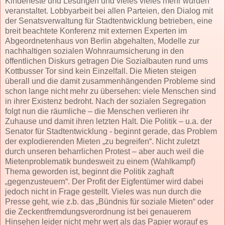
Kinderfeste und Lesungen und vieles vieles mehr wurden
veranstaltet. Lobbyarbeit bei allen Parteien, den Dialog mit
der Senatsverwaltung für Stadtentwicklung betrieben, eine
breit beachtete Konferenz mit externen Experten im
Abgeordnetenhaus von Berlin abgehalten, Modelle zur
nachhaltigen sozialen Wohnraumsicherung in den
öffentlichen Diskurs getragen Die Sozialbauten rund ums
Kottbusser Tor sind kein Einzelfall. Die Mieten steigen
überall und die damit zusammenhängenden Probleme sind
schon lange nicht mehr zu übersehen: viele Menschen sind
in ihrer Existenz bedroht. Nach der sozialen Segregation
folgt nun die räumliche – die Menschen verlieren ihr
Zuhause und damit ihren letzten Halt. Die Politik – u.a. der
Senator für Stadtentwicklung - beginnt gerade, das Problem
der explodierenden Mieten „zu begreifen“. Nicht zuletzt
durch unseren beharrlichen Protest – aber auch weil die
Mietenproblematik bundesweit zu einem (Wahlkampf)
Thema geworden ist, beginnt die Politik zaghaft
„gegenzusteuern“. Der Profit der Eigfentümer wird dabei
jedoch nicht in Frage gestellt. Vieles was nun durch die
Presse geht, wie z.b. das „Bündnis für soziale Mieten“ oder
die Zeckentfremdungsverordnung ist bei genauerem
Hinsehen leider nicht mehr wert als das Papier worauf es