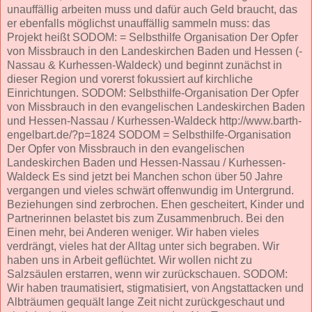
unauffällig arbeiten muss und dafür auch Geld braucht, das
er ebenfalls möglichst unauffällig sammeln muss: das
Projekt heißt SODOM: = Selbsthilfe Organisation Der Opfer
von Missbrauch in den Landeskirchen Baden und Hessen (-
Nassau & Kurhessen-Waldeck) und beginnt zunächst in
dieser Region und vorerst fokussiert auf kirchliche
Einrichtungen. SODOM: Selbsthilfe-Organisation Der Opfer
von Missbrauch in den evangelischen Landeskirchen Baden
und Hessen-Nassau / Kurhessen-Waldeck http://www.barth-
engelbart.de/?p=1824 SODOM = Selbsthilfe-Organisation
Der Opfer von Missbrauch in den evangelischen
Landeskirchen Baden und Hessen-Nassau / Kurhessen-
Waldeck Es sind jetzt bei Manchen schon über 50 Jahre
vergangen und vieles schwärt offenwundig im Untergrund.
Beziehungen sind zerbrochen. Ehen gescheitert, Kinder und
Partnerinnen belastet bis zum Zusammenbruch. Bei den
Einen mehr, bei Anderen weniger. Wir haben vieles
verdrängt, vieles hat der Alltag unter sich begraben. Wir
haben uns in Arbeit geflüchtet. Wir wollen nicht zu
Salzsäulen erstarren, wenn wir zurückschauen. SODOM:
Wir haben traumatisiert, stigmatisiert, von Angstattacken und
Albträumen gequält lange Zeit nicht zurückgeschaut und