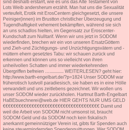
sind deshalb erstarrt, wie es uns das Alte Testament von
Lots Weib andersherum erzählt. Man hat uns die Sexualität
verteufelt, Erotik mit ErosCentern gleichgesetzt, die unsere
Peiniger(innen) im Brustton christlicher Überzeugung und
Tugendhaftigkeit vehement bekämpften, während sie sich
an uns schadlos hielten, im Gegensatz zur Eroscenter-
Kundschaft zum Nulltarif. Wenn wir uns jetzt in SODOM
wiederfinden, brechen wir ein von unseren ErsatzGöttern
und Zieh-und Züchtigungs- und Unzüchtigungsvätern und -
müttern ehern gesetztes Tabu: wir schauen zurück und
erkennen und können uns so vielleicht von ihren
unheilvollen Schatten und immer wiederkehrenden
Übergriffen befreien …............ WEITERLESEN? geht hier:
http://www.barth-engelbart.de/?p=1824 Unser SODOM war
früherotisch lustvoll paradiesisch, sie haben es in eine Hölle
verwandelt und uns zeitlebens gezeichnet. Wir wollen uns
unser SODOM wieder zurückholen. Hartmut Barth-Engelbart
HaBEbuechnerei@web.de HIER GEHTS NUR UMS GELD
€€€€€€€€€€€€€€€€€€€€€€€€€€€€€€€€€€€€€ Damit und
weil die Arbeit von SODOM nicht umsonst ist, braucht
SODOM Geld und da SODOM noch kein fiskalisch
anerkannt gemeinnütziger Verein ist, gibts für Spenden auch
keine steuermindernden Spendenquittungen. Wer SODOM