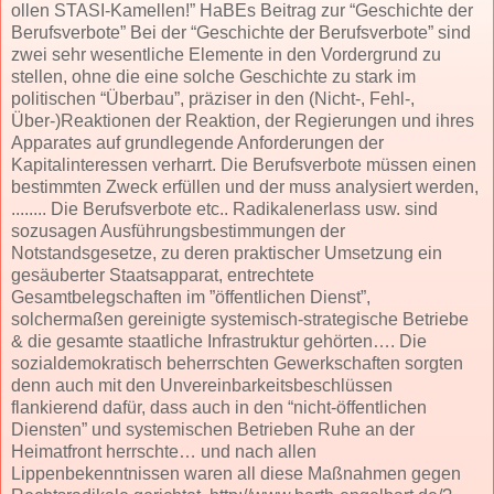
ollen STASI-Kamellen!” HaBEs Beitrag zur “Geschichte der
Berufsverbote” Bei der “Geschichte der Berufsverbote” sind
zwei sehr wesentliche Elemente in den Vordergrund zu
stellen, ohne die eine solche Geschichte zu stark im
politischen “Überbau”, präziser in den (Nicht-, Fehl-,
Über-)Reaktionen der Reaktion, der Regierungen und ihres
Apparates auf grundlegende Anforderungen der
Kapitalinteressen verharrt. Die Berufsverbote müssen einen
bestimmten Zweck erfüllen und der muss analysiert werden,
........ Die Berufsverbote etc.. Radikalenerlass usw. sind
sozusagen Ausführungsbestimmungen der
Notstandsgesetze, zu deren praktischer Umsetzung ein
gesäuberter Staatsapparat, entrechtete
Gesamtbelegschaften im ”öffentlichen Dienst”,
solchermaßen gereinigte systemisch-strategische Betriebe
& die gesamte staatliche Infrastruktur gehörten…. Die
sozialdemokratisch beherrschten Gewerkschaften sorgten
denn auch mit den Unvereinbarkeitsbeschlüssen
flankierend dafür, dass auch in den “nicht-öffentlichen
Diensten” und systemischen Betrieben Ruhe an der
Heimatfront herrschte… und nach allen
Lippenbekenntnissen waren all diese Maßnahmen gegen