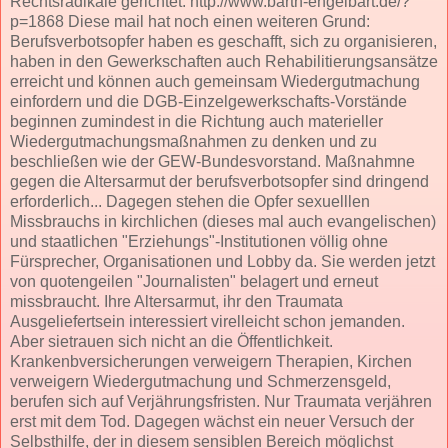
Rechtsradikale gerichtet. http://www.barth-engelbart.de/?
p=1868 Diese mail hat noch einen weiteren Grund:
Berufsverbotsopfer haben es geschafft, sich zu organisieren,
haben in den Gewerkschaften auch Rehabilitierungsansätze
erreicht und können auch gemeinsam Wiedergutmachung
einfordern und die DGB-Einzelgewerkschafts-Vorstände
beginnen zumindest in die Richtung auch materieller
Wiedergutmachungsmaßnahmen zu denken und zu
beschließen wie der GEW-Bundesvorstand. Maßnahmne
gegen die Altersarmut der berufsverbotsopfer sind dringend
erforderlich... Dagegen stehen die Opfer sexuelllen
Missbrauchs in kirchlichen (dieses mal auch evangelischen)
und staatlichen "Erziehungs"-Institutionen völlig ohne
Fürsprecher, Organisationen und Lobby da. Sie werden jetzt
von quotengeilen "Journalisten" belagert und erneut
missbraucht. Ihre Altersarmut, ihr den Traumata
Ausgeliefertsein interessiert virelleicht schon jemanden.
Aber sietrauen sich nicht an die Öffentlichkeit.
Krankenbversicherungen verweigern Therapien, Kirchen
verweigern Wiedergutmachung und Schmerzensgeld,
berufen sich auf Verjährungsfristen. Nur Traumata verjähren
erst mit dem Tod. Dagegen wächst ein neuer Versuch der
Selbsthilfe, der in diesem sensiblen Bereich möglichst