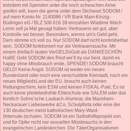
trotzdem mit Spenden unter die noch schwachen Arme
greifen will, kann die gerne unter dem Stichwort SODOM /
auf mein Konto-Nr. 1140086 / VR Bank Main-Kinzig-
Büdingen eG / BLZ 506 616 39 einzahlen Wladimir Ilitsch
Lenin soll ja Mal gesagt haben: Vertrauens sei gut, aber
Kontrolle sei besser. Besonders, wenns um's Geld geht.
Dem stimme ich voll zu. Nur SODOM darf nicht kontrollierbar
sein. SODOM funktioniert nur als Vertrauenssache. Mit
einem dreifach lauten VerGELDsGott als DANKESCHÖN
HaBE Gebt SODOM den Rest we’ll try our best. damit es
happy ohne Missbrauch ende, SPENDE! SODOM braucht
GELD! Keine Angst. SODOM ist weder ein neues
Bundesland oder noch eine verschuldete Kleintadt, noch ein
neues MitgliedsLand der EU, braucht auch keinen
Rettungsschirm, kein ESM und keinen FISKAL-Pakt. Es ist
auch keine pleitebedrohte Eliteschule wie SALEM oder das
fürstlich Solms’sche Laubach-Alumnat, die Mannhein-
Neckarauer Liebeswerke &Co, Schulpforta oder eine der
130 deutschen meist katholischen Mary-Ward-
(Internats-)schulen. SODOM ist ein Selbsthilfeprojekt von
und für Opfer nicht nur sexuellen Missbrauchs in den
evangelischen Landeskirchen. Die TäterOrganisationen