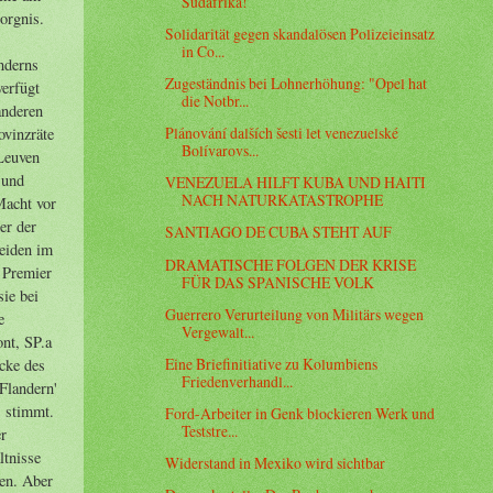
Südafrika!
Solidarität gegen skandalösen Polizeieinsatz
in Co...
Zugeständnis bei Lohnerhöhung: "Opel hat
die Notbr...
Plánování dalších šesti let venezuelské
Bolívarovs...
VENEZUELA HILFT KUBA UND HAITI
NACH NATURKATASTROPHE
SANTIAGO DE CUBA STEHT AUF
DRAMATISCHE FOLGEN DER KRISE
FÜR DAS SPANISCHE VOLK
Guerrero Verurteilung von Militärs wegen
Vergewalt...
Eine Briefinitiative zu Kolumbiens
Friedenverhandl...
Ford-Arbeiter in Genk blockieren Werk und
Teststre...
Widerstand in Mexiko wird sichtbar