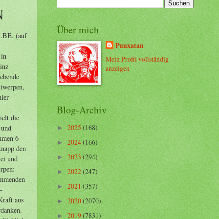
N
Über mich
cht, daß das noch einmal in eine kommunale Krise gestürzt wird. Auch viele Wähler der N-VA wollen dies nicht. De Wever wird dies also vergessen können. Die Stärke von De Wever besteht darin, daß er sich die Unzufriedenheit der Bevölkerung über die Politik der Föderalregierung und die traditionellen Parteien für seinen nationalistischen Diskurs zunutze zu machen weiß. Die Politik der Regierung trifft die arbeitenden und die arbeitslosen Menschen, nicht jedoch die wirklich Reichen. De Wever greift die „Steuerregierung“ an. Das kommt rüber! Aber er kehrt die Wut gegen den französischsprachigen Sozialdemokraten Di Rupo u
Punxatan
Mein Profil vollständig
anzeigen
Blog-Archiv
2025
(168)
►
2024
(166)
►
2023
(294)
►
2022
(247)
►
2021
(357)
►
2020
(2070)
►
2019
(7831)
►