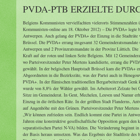
PVDA-PTB ERZIELTE DUR
Belgiens Kommunisten vervielfachten vielerorts Stimmenzahlen übersetzt von Jens-Torsten Bohlke Brüssel, 14./15. Oktober 2012, PVDAPLUS.BE. (auf Kommunisten-online am 18. Oktober 2012) – Die PVDA+ legte bestens zu in den beiden Metropolen der Wallonie und Flanderns, Lüttich und Antwerpen. Auch gelang der PVDA+ der Einzug in die Stadträte von Charleroi und Mons sowie die Arbeiterbezirke Schaarbeek und Molenbeek in Brüssel. Die PVDA+ errang insgesamt 32 Gemeinderatsmandate und 17 Distriktsmandate in Antwerpen sowie 2 Provinzratsmandate in der Provinz Antwerpen und 2 Provinzratsmandate in der Provinz Lüttich. Die PVDA+ bewertet dieses Wahlergebnis als Durchbruch und sieht sich als aufstrebende Kraft auf der roten und linken Seite Belgiens. Mit 12 Gemeinderatssitzen gelang der PVDA+ der Durchbruch im Arrondissement Lüttich. In Antwerpen, wo Parteivorsitzender Peter Mertens kandidierte, errang die PVDA+ mit 4 Stadtratssitzen den Einzug in den Stadtrat und wurde von 8% der Wähler gewählt. In der belgischen Hauptstadt Brüssel kam die PVDA+ erstmals in den Arbeiterbezirken Molenbeek und Schaarbeek mit jeweils einem Abgeordneten in die Bezirksräte, was der Partei auch in Henegouwen, in Mons und in Charleroi gelang. Den Gemeinderatssitz in La Louvière hielt die PVDA+. In der flämischen traditionellen Bergarbeiterstadt Genk konnte die PVDA+ ihre Sitze im Stadtrat von 1 Mandat auf 3 Mandate steigern und wurde von 8,8% der Wähler gewählt. Im Arbeiterort Zelzate bei Genk legte die PVDA+ auf hohem Niveau noch zu und errang mit 22% der Stimmen 6 Sitze im Gemeinderat. In Gent, Mechelen, Leuven und Namur erhöhte die PVDA+ ihre Stimmenzahl um das 2-3fache auf ca. 3% und verfehlte knapp den Einzug in die örtlichen Räte. In der größten Stadt Flanderns, Antwerpen, ist die PVDA+ dank 8% der Wählerstimmen jetzt die viertstärkste Partei und auf Augenhöhe mit den Grünen. Parteivorsitzender Peter Mertens erklärte dazu vor begeisterten Mitgliedern und Freunden der PVDA+ in Antwerpen: „Wir können zufrieden sein. Endlich kommt eine Partei in Antwerpen rein, die eine gesellschaftliche Opposition anführt. Wir werden in den kommenden Jahren eine konstruktive gesellschaftliche Opposition gegen den künftigen Bürgermeister Bart de Wever (Vorsitzender der reaktionären flämisch-separatistischen Partei N-VA) bilden. Die Veränderung beginnt in Antwerpen. Wir müssen unser Ergebnis in eine starke Organisation und eine Kraft aus der Basis heraus umsetzen. Was das Ergebnis der Stadtliste des bisherigen Bürgermeisters Janssens betrifft, so haben sie sich dies selbst zu verdanken. Eine Woche vor der Wahl zu verkünden, daß in Antwerpen keine Krise beim bezahlbaren Wohnraum besteht, ist einfach nur weltfremd. Ich bin glücklich, daß wir in Antwerpen vier Abgeordnete im Stadtrat und 16 in den Distriktsräten haben, um eine gute linke Alternative und eine zur Auseinandersetzung fähige Opposition einzubringen.“ Mit 12 Gemeinderatssitzen in der Region Lüttich gelang der PVDA+ der Durchbruch in Lüttich, wo die Partei 6,5% und 2 Sitze im Stadtrat errang. In Seraing wurde sie von 14% der Wählerschaft gewählt und errang 5 Sitze im Gemeinderat. in Herstal 14% gleich 4 Sitze, in Flémalle 6,3% und 1 Sitz. Raoul Hedebouw, Sprecher der PTB+ bzw. PVDA+, ließ dazu verlautbaren: „Lüttich ist ein Stück roter an diesem Abend geworden. Wir wurden die zweitstärkste Partei in den Arbeiterortschaften Seraing und Herstal, und wir schafften den Einzug in den Stadtrat der größten Stadt in der Wallonie. Wir haben unsere Kampagnen thematisch um bezahlbaren Wohnraum, Arbeitsplätze, Abfallsteuern auf die politische Tagesordnung bringen können. Und wir haben die Sehnsucht des Volkes nach einer starken linken Partei verspürt, die sich in Worten und Taten treu bleibt. Das geht auch deutlich aus der massenhaften Unterstützung für die Kommunistische Partei hervor, deren Kandidat in Seraing gewählt wurde.“ Die PVDA+ bedankt sich bei allen ihren Wählern für die Stimmen und bei allen Mitgliedern für das geleistete Engagement. Das Ergebnis hat landesweit Bedeutung. Wenn Bart de Wever von diesem Wahlausgang einen Trampolinsprung in das Jahr 2014 machen will, die Regierung ihren Sparkurs weiter forcieren will, dann hat die PVDA+ sich jetzt als eine gestärkte Parte