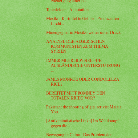
Niedergang einer po...
Totenfelder - Annotation
Mexiko: Kar­toffel in Gefahr– Pro­du­zenten
fürcht...
Minengegner in Mexiko weiter unter Druck
ANALYSE DER ALGERISCHEN
KOMMUNISTEN ZUM THEMA
SYRIEN
IMMER MEHR BEWEISE FÜR
AUSLÄNDISCHE UNTERSTÜTZUNG
...
JAMES MONROE ODER CONDOLEEZA
RICE?
BEREITET MITT ROMNEY DEN
TOTALEN KRIEG VOR?
Pakistan: the shooting of girl activist Malala
You...
[Antikapitalistische Linke] Im Wahlkampf
gegen die...
Bewegung in China - Das Problem der