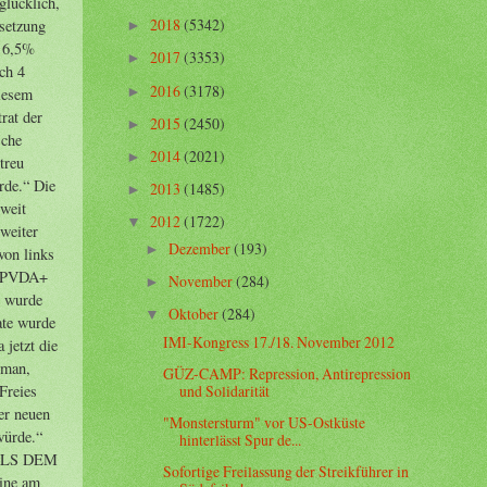
2018
(5342)
►
2017
(3353)
►
2016
(3178)
►
2015
(2450)
►
2014
(2021)
►
2013
(1485)
►
2012
(1722)
▼
Dezember
(193)
►
November
(284)
►
Oktober
(284)
▼
IMI-Kongress 17./18. November 2012
GÜZ-CAMP: Repression, Antirepression
und Solidarität
"Monstersturm" vor US-Ostküste
hinterlässt Spur de...
Sofortige Freilassung der Streikführer in