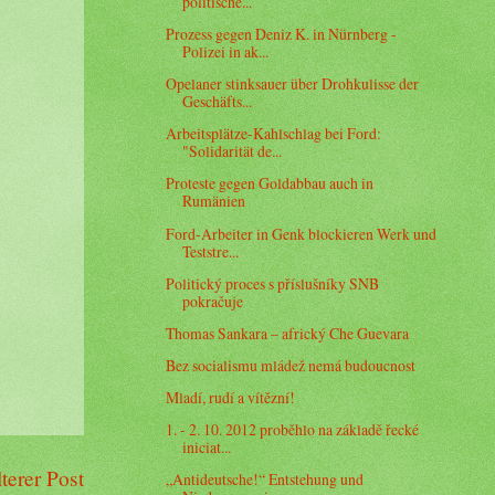
politische...
Prozess gegen Deniz K. in Nürnberg -
Polizei in ak...
Opelaner stinksauer über Drohkulisse der
Geschäfts...
Arbeitsplätze-Kahlschlag bei Ford:
"Solidarität de...
Proteste gegen Goldabbau auch in
Rumänien
Ford-Arbeiter in Genk blockieren Werk und
Teststre...
Politický proces s příslušníky SNB
pokračuje
Thomas Sankara – africký Che Guevara
Bez socialismu mládež nemá budoucnost
Mladí, rudí a vítězní!
1. - 2. 10. 2012 proběhlo na základě řecké
iniciat...
terer Post
„Antideutsche!“ Entstehung und