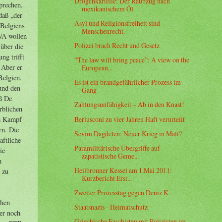
Drogenkartelle: Der Raubzug nach
mexikanischem Öl
Asyl und Religionsfreiheit sind
Menschenrecht.
Polizei brach Recht und Gesetz
“The law will bring peace”: A view on the
European...
Es ist ein brandgefährlicher Prozess im
Gang
Zahlungsunfähigkeit – Ab in den Knast!
Berlusconi zu vier Jahren Haft verurteilt
Sevim Dagdelen: Neuer Krieg in Mali?
Paramilitärische Übergriffe auf
zapatistische Geme...
Heilbronner Kessel am 1.Mai 2011:
Kurzbericht Erst...
Zweiter Prozesstag gegen Deniz K.
Staatsnazis - Heimatschutz
Griechische Faschisten mit Polizisten im