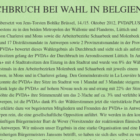
CHBRUCH BEI WAHL IN BELGIE
i etabliert, die sich vor Ort und landesweit als gesellschaftliche Opposition von links engagieren wird. PVDA+ WILL IN ZELZATE FORTSCHRITTLICHES KOALITION AUFSTELLEN In Zelzate wurde die konsequent linke PVDA+ die zweitstärkste Partei und legte bei ihrem hohen Ergebnis aus dem Jahr 2006 mit jetzt 22% noch leicht zu, gut für 6 Gemeinderatssitze. Damit wurde die PVDA+ in Zelzate politisch bedeutsamer als die sozialdemokratische SP.a, die auf 5 Sitze mit 18% zurückgefallen ist. Größte Partei in Zelzate wurde die liberale VLD mit 8 Sitzen. SP.a und VLD haben in Zelzate sechs Jahre lang die Probleme ausgesessen anstatt sie anzupacken, wofür die SP.a jetzt die Quittung erhalten hat. „Wir haben inzwischen Schritte unternommen, um eine fortschrittliche Koalition auf die Beine zu stellen“, sagte Geert Asman, Listenführer der PVDA+ in Zelzate. „Wir wollen ab Morgen Gespräche mit der SP.a aufnehmen und auch mit der christdemokratischen CD&V/Freies Zelzate sprechen, um zusammen eine fortschrittliche Politik in Zelzate umzusetzen. Auf diese Weise wollen wir eine positive Alternative zur einer neuen Koalition unter Führung der VLD anbieten, mit welcher es lediglich eine drastische Sparpolitik zum Nachteil der Bevölkerungsmehrheit geben würde.“ PVDA+-Zelzate und Pressedienst der PVDA+ Quelle: www.pvdaplus.be Einschätzung zur Wahl in Belgien N-VA: DIE KRAFT VON MEHR ALS DEM ÜBLICHEN von Genosse Herwig Lerouge, Studiendienst der PTB/PVDA Brüssel, 16. Oktober 2012, PVDAPLUS.BE. (auf Kommunisten-online am 18. Oktober 2012) – Das Anwachsen der Partei, die jetzt ganz offen ankündigt, 2014 mit dem Abriss Belgiens zu beginnen, sorgt für einige Besorgnis. Das gute Ergebnis der PVDA(PTB ist dann wieder die gute Nachricht für die arbeitende Bevölkerung und den gewerkschaftlichen Kampf. Die separatistische N-VA wurde die größte Partei in 48 von 259 Gemeinden, in welchen sie an den Wahlen teilgenommen hat. Dies gelang ihr in Flanderns größter Stadt Antwerpen, aber auch in anderen flämischen Städten wie Geel, Aalst, Turnhout, Lier, Sint-Niklaas, Izegem, Halle usw. Die N-VA verfügt nun über 1600 Stadtrats- und Gemeinderatsmitglieder. Dieser Zuwachs ging vor allem auf Kosten des faschistischen Vlaams Belang. Auch die anderen traditionell starken bürgerlichen und opportunistischen Parteien erhielten Ohrfeigen. Die sozialdemokratische SP.a sackte bei den Wahlen der Provinzräte um 3% gegenüber den Parlamentswahlen von 2010 ab. Das Kartell aus SP.a und Grünen gewinnt in Gent. In Brügge, Oostende, Vilvoorde und Leuven hält die SP.a ihre Position als stärkste Partei mit leichten Verlusten. Die Grünen gewinnen 75 Sitze und stellen in zwei Gemeinden (Zwijndrecht und Kruibeke) die Bürgermeister. Die N-VA wird nicht überall dort, wo sie als stärkste Partei aus der Wahl hervorgegangen ist, auch die politische Macht vor Ort übernehmen können. Es gibt vielerorts Koalitionsabsprachen, die Bürgermeisterposten für die N-VA verhindern. In der Wallonie gibt es außer der PTB nicht wirklich einen Gewinner. Die liberale MR verliert. Die sozialdemokratische PS gewinnt leicht nach ihrem äußerst schwachen Abschneiden im Jahr 2006 infolge der Periode ihrer Korruptionsskandale. Vor allem in Charleroi (mit Ministerin Magnette als Listenanführerin) und Mons (mit Premier Di Rupo als Kopf) kommt die PS voran. Aber im Vergleich zu den Wahlen von 2010 sackt sie in Charleroi von 50% auf 48%. In Lüttich bleibt sie bei 37,6% stabil. Die guten und die schlechten Meldungen Der Sieg der N-VA ist eine schlechte Nachricht. Aber lassen wir vor allem erst einmal die Methode von Parteichef De Wever hindurch galoppieren, um seinen Wünschen die unwiderlegbaren Tatsachen gegenüberzustellen. Daniël Termont, SP.a und Bürgermeister von Gent, sieht in der Ansprache des Wahlsiegers Bart de Wever ganz richtig viele Merkmale aus der äußerst reaktionären Ecke des politischen Spektrums. So sagte Térmont in einem Interview dem Niederländischen Radio: „Der Parteivorsitzende von N-VA sprach über 'unser Flandern' und 'unsere Stadt'. Das ist eine Sprache, die wir in den 30er Jahren auch hörten, und bei der mir kalte Schauer den Rücken herunter laufen.“ Das stimmt. Die N-VA holte einen viel zu großen Sieg raus. Aber die Ergebnisse sind für sie ungefähr dieselben wie bei den Parlamentswahlen von 2010. Der Hausideologe der N-VA, Bart Maddens, schreibt auf der Meinungsseite von VRT: „Die Provinzialratswahlen bringen die politischen Kräfteverhältnisse ganz konkret in das Bild. Die N-VA legt hier mit 28,6% noch ein Prozent gegenüber 2010 zu. 2014 wird das ein überwältigendes Ergebnis werden. Aber damit wird die N-VA nicht konturlos in Flandern sein.“ Und das Ergebnis gibt De Wever sicherlich nicht das Recht, um von „dem Flamen“ zu sprechen, der „für die Kraft der Veränderung gestimmt“ hat. Und ganz sicher gibt das Ergebnis De Wever nicht das Recht, von der Tatsache zu sprechen, daß „der Flame“ zu einer „konföderalen Umstrukturierung“ aufruft. Es ist nicht möglich zu sagen, wie viele Wähler der N-VA wirklich für eine Spaltung Belgiens gestimmt haben. Aber die meisten Flamen wollen ni