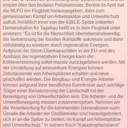
empört über den brutalen Polizeieinsatz. Bereits im April hat
die MLPD ein Flugblatt herausgegeben, dass zum
gemeinsamen Kampf um Arbeitsplätze und Umweltschutz
aufruft. Anläßlich einer von der IGBCE-Spitze initiierten
Demonstration für Tagebau heißt es in dem Flugblatt unter
anderem: "Es ist für die Menschheit überlebensnotwendig,
die Verbrennung der fossilen Rohstoffe sukzessiv und dann
vollständig zu ersetzen durch regenerative Energien.
Aufgrund der Strom-Überkapazitäten in der EU und des
Ausbaus der regenerativen Energie kann die
Kohleverstromung sofort massiv zurückgefahren werden. Mit
der Umstellung auf erneuerbare Energien können
Zehntausende von Arbeitsplätzen erhalten und neue
geschaffen werden. Die Bergbau- und Energie-Arbeiter
können aufgrund ihrer beruflichen Kenntnisse auch wichtige
Träger einer Renaturierung der Landschaft mit der
Beseitigung von Umweltschäden sein. Die Arbeiter- und die
Umweltbewegung müssen zusammengehen. Nehmen wir
die Verantwortung für die kommenden Generationen wahr.
Gerade die Arbeiter der Großbetriebe sind herausgefordert,
sich in an die Spitze zu stellen, im Kampf um Arbeitsplätze
und Umweltschutz." In seinem Buch "Katastrophenalarm!"