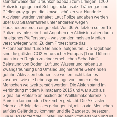
stundenweise den Braunkohleabbau zum Erliegen. 1200
Polizisten gingen mit Schlagstockeinsatz, Tränengas und
Pfefferspray gegen die Umweltschützer vor. Hunderte
Aktivisten wurden verhaftet. Laut Polizeiangaben werden
über 800 Strafverfahren unter anderem wegen
Hausfriedensbruch eingeleitet. Von 36 Verletzten sollen 15
Polizeibeamte sein. Laut Angaben der Aktivisten aber durch
ihr eigenes Pfefferspray – was von den meisten Medien
verschwiegen wird. Zu dem Protest hatte das
Aktionsbündnis "Ende Gelände" aufgerufen. Die Tagebaue
sind die größten CO2-Verursacher Europas (1) und führen
auch in der Region zu einer erheblichen Schadstoff-
Belastung von Boden, Luft und Wasser und haben zur
Zwangsräumung und Umsiedlung mehrerer Gemeinden
geführt. Aktivisten betonen, sie wollen nicht tatenlos
zusehen, wie die Lebensgrundlage von immer mehr
Menschen weltweit zerstört werden. Die Aktion stand im
Verbindung mit dem Klimacamp 2015 und war auch als
Signal für Proteste anlässlich der Weltklimakonferenz in
Paris im kommenden Dezember gedacht. Die Aktivisten
feiern als Erfolg, dass es gelungen ist, mit so viel Menschen
auf das Gelände zu kommen und die Bagger zu besetzen.
Die MLPD fordert die Einstellung aller Strafverfahren und ist